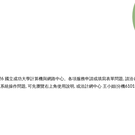
026 國立成功大學計算機與網路中心。各項服務申請或填寫表單問題, 請洽
系統操作問題, 可先瀏覽右上角使用說明, 或洽計網中心 王小姐(分機61019