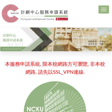
Togg
navi
本服務申請系統, 限本校網路方可瀏覽, 非本校
網路, 請先以SSL_VPN連線.